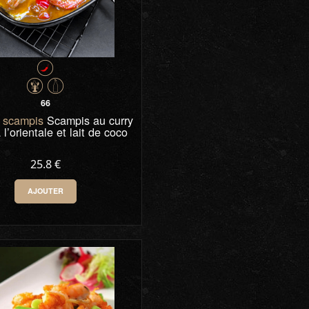
66
x scampis
Scampis au curry
 l’orientale et lait de coco
25.8 €
AJOUTER
0
-
+