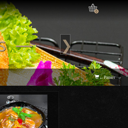
0
is —
❯
←Panier