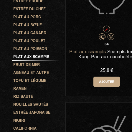
ENTRÉE FROIDE
ENTRÉE DU CHEF
PLAT AU PORC
PLAT AU BŒUF
PLAT AU CANARD
PLAT AU POULET
64
PLAT AU POISSON
Plat aux scampis
Scampis imp
Kung Pao aux cacahuèt
PLAT AUX SCAMPIS
FRUIT DE MER
25.8 €
AGNEAU ET AUTRE
TOFU ET LÉGUME
AJOUTER
RAMEN
0
-
+
RIZ SAUTÉ
NOUILLES SAUTÉS
ENTRÉE JAPONAISE
NIGIRI
CALIFORNIA