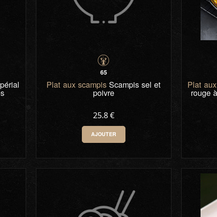
65
érial
Plat aux scampis
Scampis sel et
Plat au
es
poivre
rouge à
25.8 €
AJOUTER
0
-
+