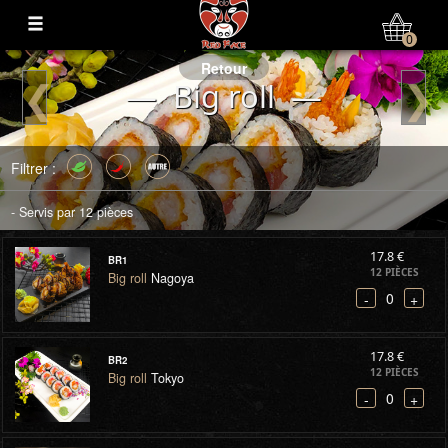
Mon Compte
0
Retour
❮
❯
— Big roll —
Filtrer :
- Servis par 12 pièces
17.8 €
BR1
12 PIÈCES
Big roll
Nagoya
0
-
+
17.8 €
BR2
12 PIÈCES
Big roll
Tokyo
0
-
+