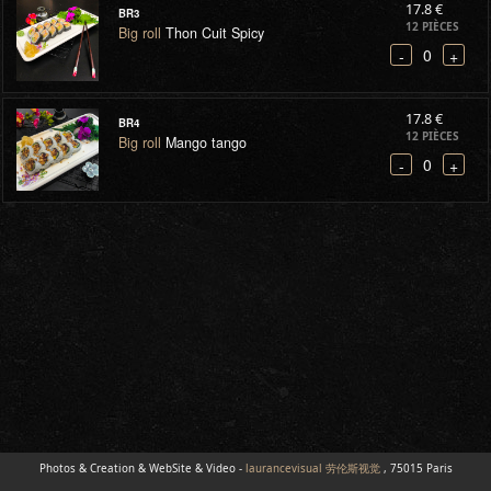
17.8 €
BR3
12 PIÈCES
Big roll
Thon Cuit Spicy
0
-
+
17.8 €
BR4
12 PIÈCES
Big roll
Mango tango
0
-
+
Photos & Creation & WebSite & Video -
laurancevisual 劳伦斯视觉
, 75015 Paris