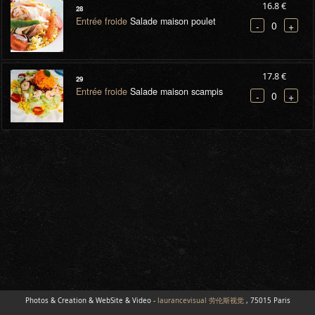
16.8 €
28
Entrée froide
Salade maison poulet
0
-
+
17.8 €
29
Entrée froide
Salade maison scampis
0
-
+
Photos & Creation & WebSite & Video -
laurancevisual 劳伦斯视觉
, 75015 Paris