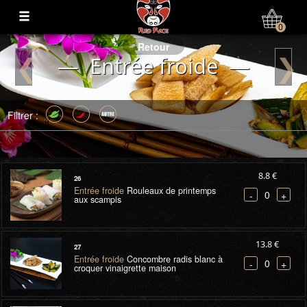
Mon Compte
0
Retour
❮
❯
— Entrée froide —
Filtrer :
8.8 €
26
Entrée froide
Rouleaux de printemps
0
-
+
aux scampis
13.8 €
27
Entrée froide
Concombre radis blanc à
0
-
+
croquer vinaigrette maison