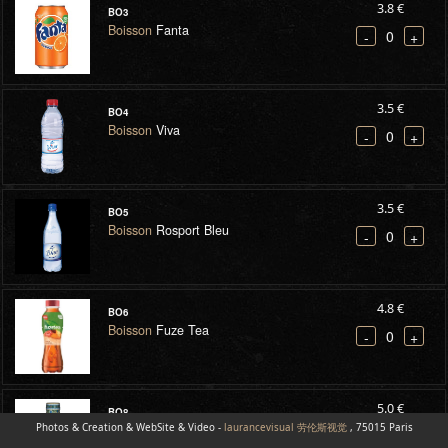
3.8 €
BO3
Boisson
Fanta
0
-
+
3.5 €
BO4
Boisson
Viva
0
-
+
3.5 €
BO5
Boisson
Rosport Bleu
0
-
+
4.8 €
BO6
Boisson
Fuze Tea
0
-
+
5.0 €
BO8
Photos & Creation & WebSite & Video -
Boisson
Arizonas Tea
laurancevisual 劳伦斯视觉
, 75015 Paris
0
-
+