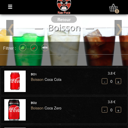
Mon Compte
0
Retour
❮
❯
— Boisson —
Filtrer :
3.8 €
BO1
Boisson
Coca Cola
0
-
+
3.8 €
BO2
Boisson
Coca Zero
0
-
+